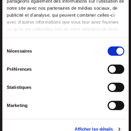
partageons également des informations sur l'utilisation de
nombreux projets:
notre site avec nos partenaires de médias sociaux, de
- Le Parc Général d'Hygiène et des Sports sur l’île du Ramier.
publicité et d'analyse, qui peuvent combiner celles-ci
-Les Bains douches (6 au total)
avec d'autres informations que vous leur avez fournies
-la modernisation des Abattoirs
ou qu'ils ont collectées lors de votre utilisation de leurs
services.
CLiquez ici pour lire la suite
Sélection
Nécessaires
du
consentement
Préférences
Statistiques
Marketing
Afficher les détails