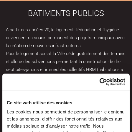
BATIMENTS PUBLICS
A partir des années 20, le logement, l'éducation et l’hygiène
deviennent un soucis permanent des projets municipaux avec
la création de nouvelles infrastructures.
Pour le logement social, la Ville cède gratuitement des terrains
et alloue des subventions permettant la construction de dix-
sept cités-jardins et immeubles collectifs HBM (habitations à
bon marché), soit près de 2 000 logements:
- Cités jardins (cité Nord, cité Madrid, Lespinet, Croix de Pierre,
Casselardit)
-Immeubles collectifs (HBM Ponts des catalans, le Calvaire, le
Ce site web utilise des cookies.
Grand Rond, la cité Bonnefoy, cité rue de la Laque...) en
Les cookies nous permettent de personnaliser le contenu
remplacement d'immeubles insalubres.
et les annonces, d'offrir des fonctionnalités relatives aux
L’esprit hygièniste prédomine et conduit à la réalisation de
médias sociaux et d'analyser notre trafic. Nous