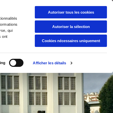
Autoriser tous les cookies
ionnalités
formations
Autoriser la sélection
yse, qui
s ont
Cookies nécessaires uniquement
ADHÉSIONS
ing
Afficher les détails