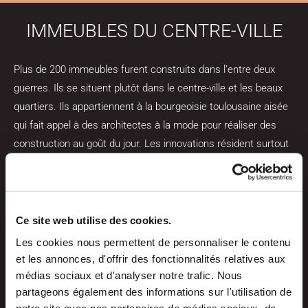
IMMEUBLES DU CENTRE-VILLE
Plus de 200 immeubles furent construits dans l’entre deux
guerres. Ils se situent plutôt dans le centre-ville et les beaux
quartiers. Ils appartiennent à la bourgeoisie toulousaine aisée
qui fait appel à des architectes à la mode pour réaliser des
construction au goût du jour. Les innovations résident surtout
dans la distribution interne avec la présence des salles de
bains et des conduits de ventilation rendus obligatoire par les
nouvelles réglementations et ,enfin, par le matériel de
construction, avec l’emploi massif du béton armé.
Ce site web utilise des cookies.
Les cookies nous permettent de personnaliser le contenu
Les façades vont souvent emprunter au vocabulaire art déco
et les annonces, d'offrir des fonctionnalités relatives aux
avec des jeux de volumes, de poteaux poutres, des fenêtres
médias sociaux et d'analyser notre trafic. Nous
partageons également des informations sur l'utilisation de
en bandes ou en oculi, des bow-windows, de nombreux
notre site avec nos partenaires de médias sociaux, de